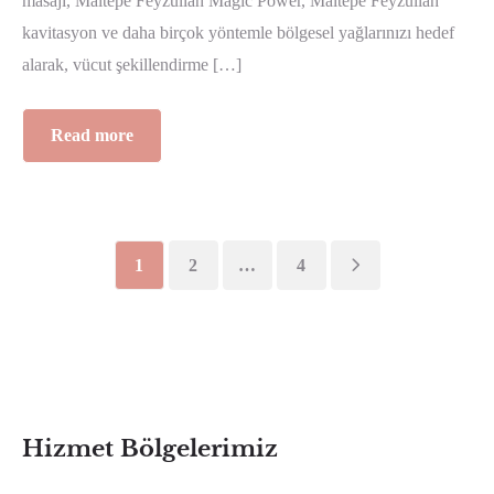
masajı, Maltepe Feyzullah Magic Power, Maltepe Feyzullah
kavitasyon ve daha birçok yöntemle bölgesel yağlarınızı hedef
alarak, vücut şekillendirme […]
Read more
1
2
…
4
Hizmet Bölgelerimiz