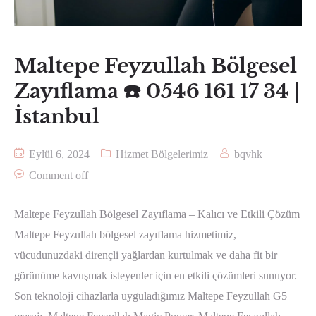
Maltepe Feyzullah Bölgesel
Zayıflama ☎️ 0546 161 17 34 |
İstanbul
Eylül 6, 2024
Hizmet Bölgelerimiz
bqvhk
Comment off
Maltepe Feyzullah Bölgesel Zayıflama – Kalıcı ve Etkili Çözüm
Maltepe Feyzullah bölgesel zayıflama hizmetimiz,
vücudunuzdaki dirençli yağlardan kurtulmak ve daha fit bir
görünüme kavuşmak isteyenler için en etkili çözümleri sunuyor.
Son teknoloji cihazlarla uyguladığımız Maltepe Feyzullah G5