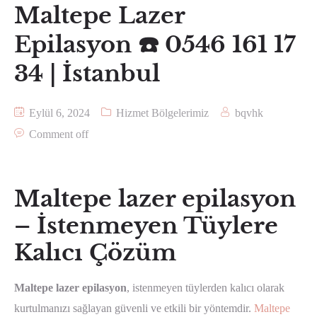
Maltepe Lazer
Epilasyon ☎️ 0546 161 17
34 | İstanbul
Eylül 6, 2024
Hizmet Bölgelerimiz
bqvhk
Comment off
Maltepe lazer epilasyon
– İstenmeyen Tüylere
Kalıcı Çözüm
Maltepe lazer epilasyon
, istenmeyen tüylerden kalıcı olarak
kurtulmanızı sağlayan güvenli ve etkili bir yöntemdir.
Maltepe