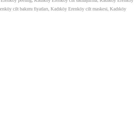
Erenköy peeling, Kadıköy Erenköy cilt sıkılaştırma, Kadıköy Erenköy 
nköy cilt bakımı fiyatları, Kadıköy Erenköy cilt maskesi, Kadıköy