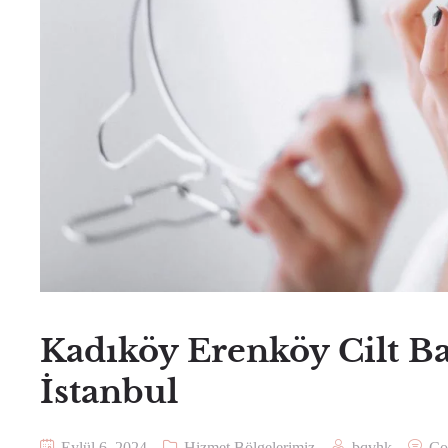
Kadıköy Erenköy Cilt Bak
İstanbul
Eylül 6, 2024
Hizmet Bölgelerimiz
bqvhk
Co