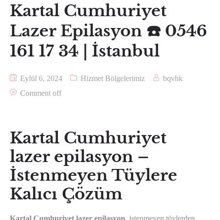
Kartal Cumhuriyet
Lazer Epilasyon ☎️ 0546
161 17 34 | İstanbul
Eylül 6, 2024
Hizmet Bölgelerimiz
bqvhk
Comment off
Kartal Cumhuriyet
lazer epilasyon –
İstenmeyen Tüylere
Kalıcı Çözüm
Kartal Cumhuriyet lazer epilasyon
, istenmeyen tüylerden