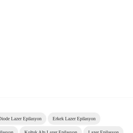
Diode Lazer Epilasyon
Erkek Lazer Epilasyon
ilasyon
Koltuk Altı Lazer Epilasyon
Lazer Epilasyon