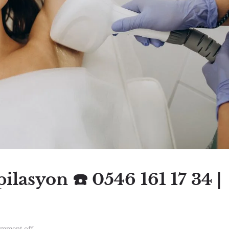
ilasyon ☎️ 0546 161 17 34 |
mment off