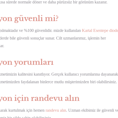
 kısa sürede normale döner ve daha pürüzsüz bir görünüm kazanır.
syon güvenli mi?
apılmaktadır ve %100 güvenlidir. mizde kullanılan
Kartal Esentepe diod
ltlerde bile güvenli sonuçlar sunar. Cilt uzmanlarımız, işlemin her
ar.
syon yorumları
zmetimizin kalitesini kanıtlıyor. Gerçek kullanıcı yorumlarına dayanarak
metimizden faydalanan binlerce mutlu müşterimizden biri olabilirsiniz.
yon için randevu alın
 olarak kurtulmak için hemen
randevu alın
. Uzman ekibimiz ile güvenli v
iz bir cilde sahip olabilirsiniz.