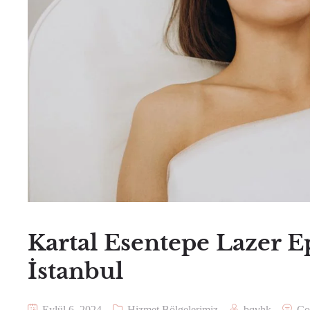
Kartal Esentepe Lazer Ep
İstanbul
Eylül 6, 2024
Hizmet Bölgelerimiz
bqvhk
Co