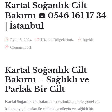
Kartal Soğanlık Cilt
Bakımı ☎️ 0546 161 17 34
| İstanbul
Eylül 6, 2024
Hizmet Bölgelerimiz
bqvhk
Comment off
Kartal Soğanlık Cilt
Bakımı – Sağlıklı ve
Parlak Bir Cilt
Kartal Soğanlık cilt bakımı
merkezimizde, profesyonel cilt
bakımı uygulamaları ile cildinizi yenileyin ve sağlıklı bir