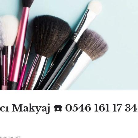
 Makyaj ☎️ 0546 161 17 34 
mment off