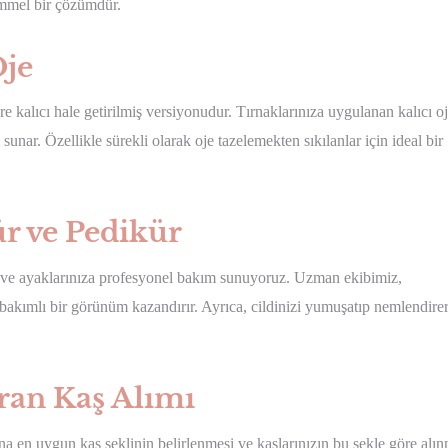
emmel bir çözümdür.
Oje
 kalıcı hale getirilmiş versiyonudur. Tırnaklarınıza uygulanan kalıcı oj
. Özellikle sürekli olarak oje tazelemekten sıkılanlar için ideal bir
 ve Pedikür
 ve ayaklarınıza profesyonel bakım sunuyoruz. Uzman ekibimiz,
 ve bakımlı bir görünüm kazandırır. Ayrıca, cildinizi yumuşatıp nemlendire
an Kaş Alımı
a en uygun kaş şeklinin belirlenmesi ve kaşlarınızın bu şekle göre alın