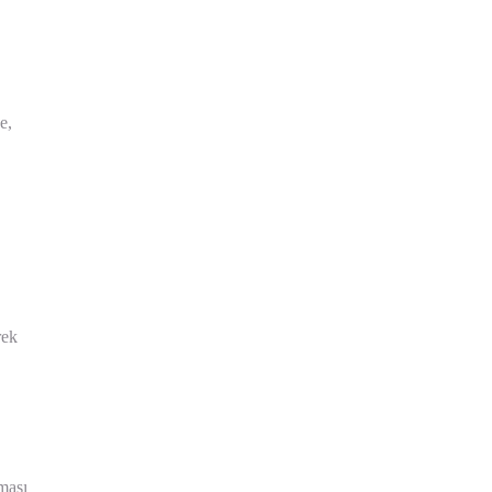
e,
rek
ması