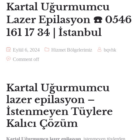
Kartal Uğurmumcu
Lazer Epilasyon ☎️ 0546
161 17 34 | İstanbul
Eylül 6, 2024
Hizmet Bölgelerimiz
bqvhk
Comment off
Kartal Uğurmumcu
lazer epilasyon –
İstenmeyen Tüylere
Kalıcı Çözüm
Kartal Uğurmumcu lazer epilasyon
, istenmeyen tüylerden