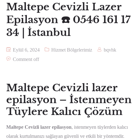
Maltepe Cevizli Lazer
Epilasyon ☎️ 0546 161 17
34 | İstanbul
Eylül 6, 2024
Hizmet Bölgelerimiz
bqvhk
Comment off
Maltepe Cevizli lazer
epilasyon – İstenmeyen
Tüylere Kalıcı Çözüm
Maltepe Cevizli lazer epilasyon
, istenmeyen tüylerden kalıcı
olarak kurtulmanızı sağlayan güvenli ve etkili bir yöntemdir.