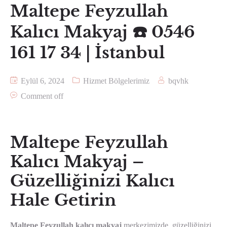
Maltepe Feyzullah
Kalıcı Makyaj ☎️ 0546
161 17 34 | İstanbul
Eylül 6, 2024
Hizmet Bölgelerimiz
bqvhk
Comment off
Maltepe Feyzullah
Kalıcı Makyaj –
Güzelliğinizi Kalıcı
Hale Getirin
Maltepe Feyzullah kalıcı makyaj
merkezimizde, güzelliğinizi