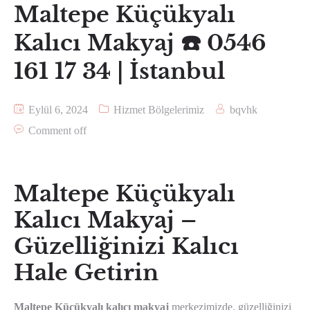
Maltepe Küçükyalı
Kalıcı Makyaj ☎️ 0546
161 17 34 | İstanbul
Eylül 6, 2024
Hizmet Bölgelerimiz
bqvhk
Comment off
Maltepe Küçükyalı
Kalıcı Makyaj –
Güzelliğinizi Kalıcı
Hale Getirin
Maltepe Küçükyalı kalıcı makyaj
merkezimizde, güzelliğinizi