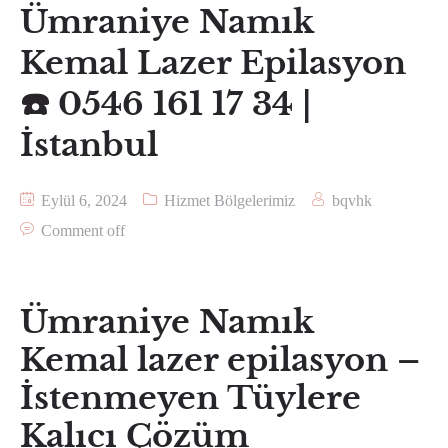
Ümraniye Namık
Kemal Lazer Epilasyon
☎️ 0546 161 17 34 |
İstanbul
Eylül 6, 2024
Hizmet Bölgelerimiz
bqvhk
Comment off
Ümraniye Namık
Kemal lazer epilasyon –
İstenmeyen Tüylere
Kalıcı Çözüm